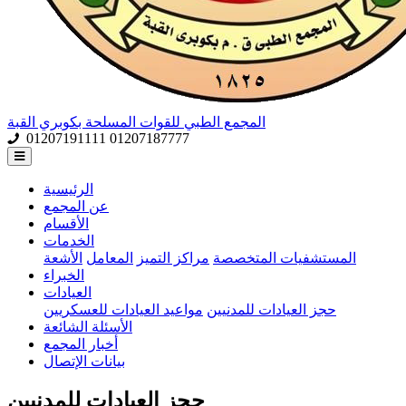
المجمع الطبي للقوات المسلحة بكوبري القبة
01207191111
01207187777
الرئيسية
عن المجمع
الأقسام
الخدمات
المستشفيات المتخصصة
مراكز التميز
المعامل
الأشعة
الخبراء
العيادات
حجز العيادات للمدنيين
مواعيد العيادات للعسكريين
الأسئلة الشائعة
أخبار المجمع
بيانات الإتصال
حجز العيادات للمدنيين