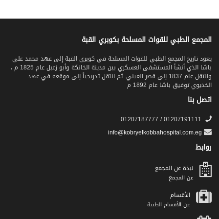
المجمع الطبي للقوات المسلحة بكوبري القبة
يعود تاريخ المجمع الطبي للقوات المسلحة في كوبري القبة إلى عهد محمد علي
باشا الذي أنشأ المستشفى العسكري بين مدينة الخانكة وأبو زعبل عام 1825 م ،
وانتقل عام 1837 إلى قصر العيني. ثم انتقل تدريجياً إلى موقعه في عهد
الخديوي توفيق باشا عام 1892 م
اتصل بنا
01207191111 / 01207187777
info@kobryelkobbahospital.com.eg
روابط
نبذة عن المجمع
عن المجمع
الأقسام
عن الأقسام الطبية