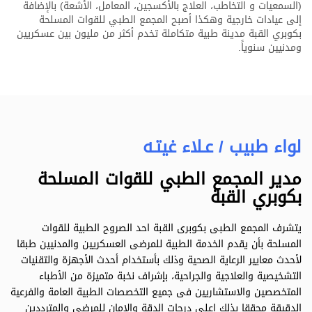
(السمعيات و التخاطب، العلاج بالأكسجين، المعامل، الأشعة) بالإضافة
إلى عيادات خارجية وهكذا أصبح المجمع الطبي للقوات المسلحة
بكوبري القبة مدينة طبية متكاملة تخدم أكثر من مليون بين عسكريين
ومدنيين سنوياً.
لواء طبيب / عـلاء غيتـه
مدير المجمع الطبي للقوات المسلحة
بكوبري القبة
يتشرف المجمع الطبى بكوبرى القبة احد الصروح الطبية للقوات
المسلحة بأن يقدم الخدمة الطبية للمرضى العسكريين والمدنيين طبقا
لأحدث معايير الرعاية الصحية وذلك بأستخدام أحدث الأجهزة والتقنيات
التشخيصية والعلاجية والجراحية، بإشراف نخبة متميزة من الأطباء
المتخصصين والاستشاريين فى جميع التخصصات الطبية العامة والفرعية
الدقيقة محققا بذلك اعلى درجات الدقة والامان للمرضى والمترددين