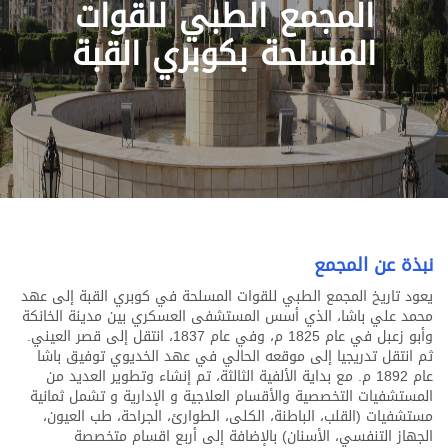
المجمع الطبي للقوات
Previous
Next
المسلحة بكوبري القبة
نبذة عن المجمع
يعود تاريخ المجمع الطبي للقوات المسلحة في كوبري القبة إلى عهد
محمد علي باشا، الذي أسس المستشفى العسكري بين مدينة الخانكة
وأبو زعبل في عام 1825 م، وفي عام 1837، انتقل إلى قصر العيني.
ثم انتقل تدريجيا إلى موقعه الحالي في عهد الخديوي توفيق باشا
عام 1892 م. مع بداية الألفية الثالثة، تم إنشاء وتطوير العديد من
المستشفيات التخصصية والأقسام العلاجية و الإدارية و تشمل ثمانية
مستشفيات (القلب، الباطنة، الكلى، الطوارئ، الجراحة، طب العيون،
الجهاز التنفسي، الأسنان) بالإضافة إلى أربع اقسام متخصصة