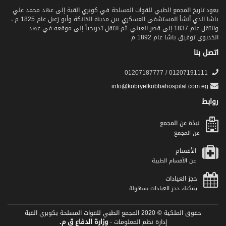
يعود تاريخ المجمع الطبي للقوات المسلحة في كوبري القبة إلى عهد محمد علي
باشا الذي أنشأ المستشفى العسكري بين مدينة الخانكة وأبو زعبل عام 1825 م ،
وانتقل عام 1837 إلى قصر العيني. ثم انتقل تدريجياً إلى موقعه في عهد
الخديوي توفيق باشا عام 1892 م
اتصل بنا
01207191111 / 01207187777
info@kobryelkobbahospital.com.eg
روابط
نبذة عن المجمع
عن المجمع
الأقسام
عن الأقسام الطبية
حجز العيادات
يمكنك حجز العيادات بسهولة
حقوق الملكية © 2020 المجمع الطبي للقوات المسلحة بكوبري القبة
وزارة الدفاع ق م.
إدارة نظم المعلومات -